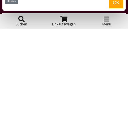
Details
OK
Kundendienst
Suchen
Einkaufswagen
Menu
Kontakt
Über uns
Toyfan BV
Laufradxl.de
Klosterstiege 50
48599 Gronau
Tel.: 0031-541-228002
Facebook
Instagram
© 2026 Toyfan BV