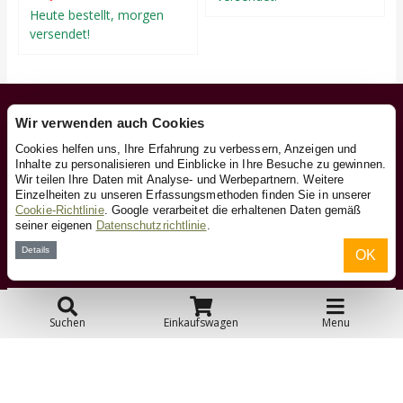
Heute bestellt, morgen
versendet!
Unsere Dienstleistungen
Wir verwenden auch Cookies
Heute bestellt, morgen versendet!
Cookies helfen uns, Ihre Erfahrung zu verbessern, Anzeigen und
Inhalte zu personalisieren und Einblicke in Ihre Besuche zu gewinnen.
Kostenlose Lieferung und Rücksendung ab 29,95
Wir teilen Ihre Daten mit Analyse- und Werbepartnern. Weitere
Herstellergarantie.
Einzelheiten zu unseren Erfassungsmethoden finden Sie in unserer
Versand mit DHL.
Cookie-Richtlinie
. Google verarbeitet die erhaltenen Daten gemäß
100 Tage Bedenkzeit.
seiner eigenen
Datenschutzrichtlinie
.
Eigenes Zentrallager.
Details
OK
Kundendienst
Suchen
Einkaufswagen
Menu
Kontakt