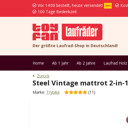
Vor 14:00 bestellt, heute versendet!
Kost
100 Tage Bedenkzeit
Der größte Laufrad-Shop in Deutschland!
Home
Ab 1 Jahr
Ab 2 Jahre
Laufrad Holz
Zurück
Steel Vintage mattrot 2-in-
Marke:
Trybike
(11)