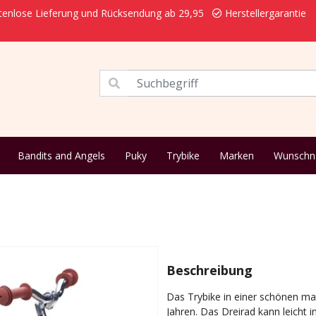
enlose Lieferung und Rücksendung ab 29,95
Herstellergarantie
Bandits and Angels
Puky
Trybike
Marken
Wunsch
1
Beschreibung
Das Trybike in einer schönen mat
Jahren. Das Dreirad kann leicht 