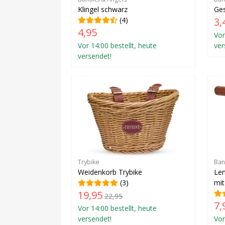
Klingel schwarz
Ges
(4)
3,
4,95
Vor
Vor 14:00 bestellt, heute
ver
versendet!
Trybike
Ban
Weidenkorb Trybike
Len
(3)
mi
19,95
22,95
7,
Vor 14:00 bestellt, heute
versendet!
Vor