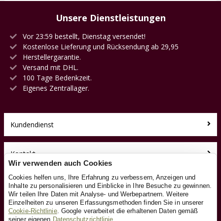
Unsere Dienstleistungen
Vor 23:59 bestellt, Dienstag versendet!
Kostenlose Lieferung und Rücksendung ab 29,95
Herstellergarantie.
Versand mit DHL.
100 Tage Bedenkzeit.
Eigenes Zentrallager.
Kundendienst
Kontakt
Wir verwenden auch Cookies
Cookies helfen uns, Ihre Erfahrung zu verbessern, Anzeigen und
Über uns
Inhalte zu personalisieren und Einblicke in Ihre Besuche zu gewinnen.
Wir teilen Ihre Daten mit Analyse- und Werbepartnern. Weitere
Einzelheiten zu unseren Erfassungsmethoden finden Sie in unserer
Toyfan BV
Cookie-Richtlinie
. Google verarbeitet die erhaltenen Daten gemäß
Laufradxl.de
seiner eigenen
Datenschutzrichtlinie
.