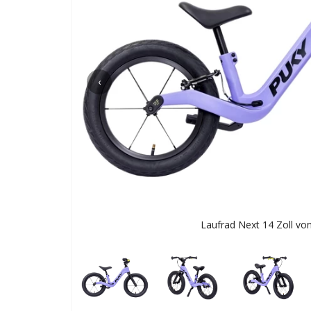
‹
Laufrad Next 14 Zoll vo