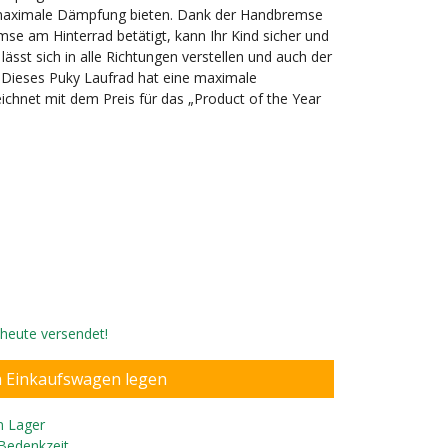
nd maximale Dämpfung bieten. Dank der Handbremse
mse am Hinterrad betätigt, kann Ihr Kind sicher und
lässt sich in alle Richtungen verstellen und auch der
ar. Dieses Puky Laufrad hat eine maximale
ichnet mit dem Preis für das „Product of the Year
nder ab 2,5 Jahren
, heute versendet!
n Lager
 Bedenkzeit