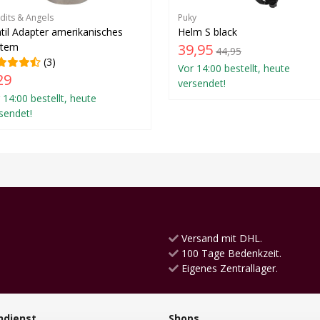
dits & Angels
Puky
til Adapter amerikanisches
Helm S black
stem
39,95
44,95
(3)
Vor 14:00 bestellt, heute
29
versendet!
 14:00 bestellt, heute
sendet!
Versand mit DHL.
100 Tage Bedenkzeit.
Eigenes Zentrallager.
ndienst
Shops