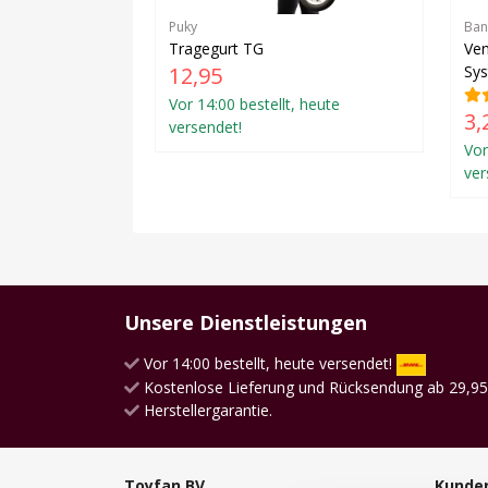
Puky
Ban
Tragegurt TG
Ven
12,95
Sy
Vor 14:00 bestellt, heute
3,
versendet!
Vor
ver
Unsere Dienstleistungen
Vor 14:00 bestellt, heute versendet!
Kostenlose Lieferung und Rücksendung ab 29,95
Herstellergarantie.
Toyfan BV
Kunde