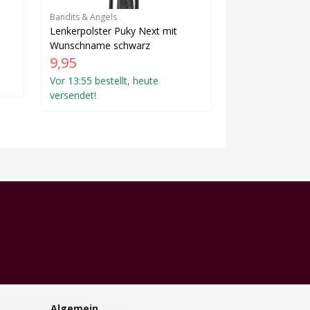
Bandits & Angels
Lenkerpolster Puky Next mit
Wunschname schwarz
9,95
Vor 13:55 bestellt, heute
versendet!
Algemein