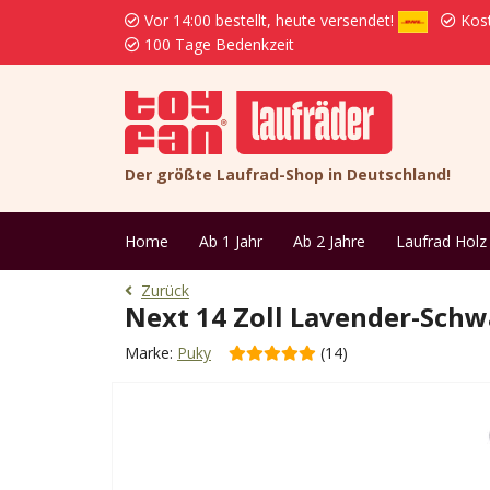
Vor 14:00 bestellt, heute versendet!
Kost
100 Tage Bedenkzeit
Der größte Laufrad-Shop in Deutschland!
Home
Ab 1 Jahr
Ab 2 Jahre
Laufrad Holz
Zurück
Next 14 Zoll Lavender-Schw
Marke:
Puky
(14)