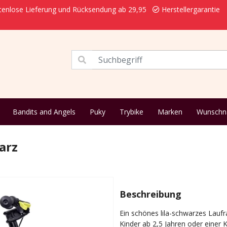
enlose Lieferung und Rücksendung ab 29,95
Herstellergarantie
Bandits and Angels
Puky
Trybike
Marken
Wunsch
arz
Beschreibung
Ein schönes lila-schwarzes Lauf
Kinder ab 2,5 Jahren oder einer