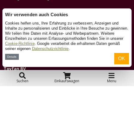
Wir verwenden auch Cookies
Kundendienst
Cookies helfen uns, Ihre Erfahrung zu verbessern, Anzeigen und
Inhalte zu personalisieren und Einblicke in Ihre Besuche zu gewinnen.
Wir teilen Ihre Daten mit Analyse- und Werbepartnern. Weitere
Kontakt
Einzelheiten zu unseren Erfassungsmethoden finden Sie in unserer
Cookie-Richtlinie
. Google verarbeitet die erhaltenen Daten gemäß
seiner eigenen
Datenschutzrichtlinie
.
Über uns
Details
OK
Toyfan BV
Laufradxl.de
Klosterstiege 50
Suchen
Einkaufswagen
Menu
48599 Gronau
Tel.: 0031-541-228002
Facebook
Instagram
© 2026 Toyfan BV
Allgemeine Geschäftsbedingungen
Haftungsausschluss
Datenschutz
Cookies