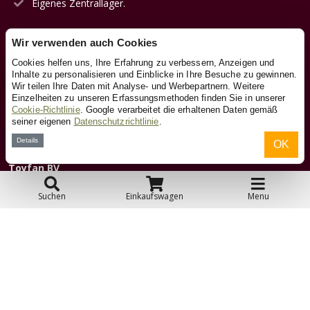
Eigenes Zentrallager.
Wir verwenden auch Cookies
Kundendienst
Cookies helfen uns, Ihre Erfahrung zu verbessern, Anzeigen und
Inhalte zu personalisieren und Einblicke in Ihre Besuche zu gewinnen.
Wir teilen Ihre Daten mit Analyse- und Werbepartnern. Weitere
Kontakt
Einzelheiten zu unseren Erfassungsmethoden finden Sie in unserer
Cookie-Richtlinie
. Google verarbeitet die erhaltenen Daten gemäß
seiner eigenen
Datenschutzrichtlinie
.
Über uns
Details
OK
Toyfan BV
Laufradxl.de
Klosterstiege 50
Suchen
Einkaufswagen
Menu
48599 Gronau
Tel.: 0031-541-228002
Facebook
Instagram
© 2026 Toyfan BV