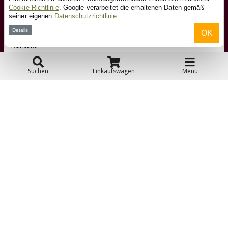
Cookie-Richtlinie
. Google verarbeitet die erhaltenen Daten gemäß
Kundendienst
seiner eigenen
Datenschutzrichtlinie
.
Details
OK
Kontakt
Suchen
Einkaufswagen
Menu
Über uns
Toyfan BV
Laufradxl.de
Klosterstiege 50
48599 Gronau
Tel.: 0031-541-228002
Facebook
Instagram
© 2026 Toyfan BV
Allgemeine Geschäftsbedingungen
Haftungsausschluss
Datenschutz
Cookies