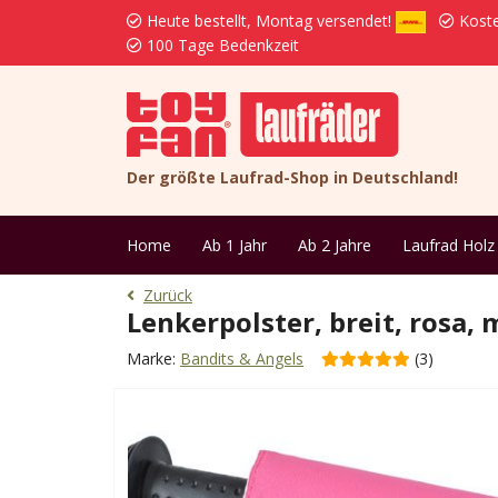
Heute bestellt, Montag versendet!
Koste
100 Tage Bedenkzeit
Der größte Laufrad-Shop in Deutschland!
Home
Ab 1 Jahr
Ab 2 Jahre
Laufrad Holz
Zurück
Lenkerpolster, breit, rosa,
Marke:
Bandits & Angels
(3)