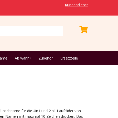
Kundendienst
name
Ab wann?
Zubehör
Ersatzteile
Wunschname für die 4in1 und 2in1 Laufräder von
inen Namen mit maximal 10 Zeichen drucken. Das