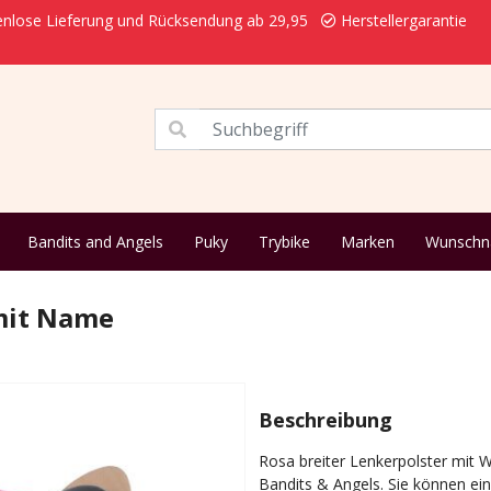
nlose Lieferung und Rücksendung ab 29,95
Herstellergarantie
Bandits and Angels
Puky
Trybike
Marken
Wunsch
 mit Name
Beschreibung
Rosa breiter Lenkerpolster mit 
Bandits & Angels. Sie können e