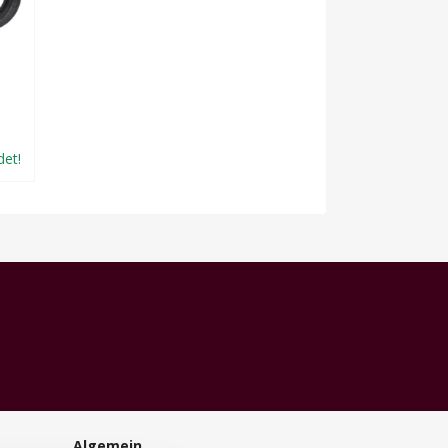
det!
Algemein