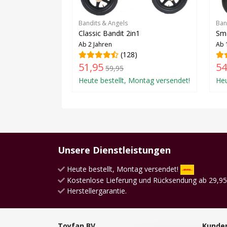
Bandits & Angels
Ban
Classic Bandit 2in1
Sma
Ab 2 Jahren
Ab 
(128)
51,95
54
59,95
Heute bestellt, Montag versendet!
Heu
Unsere Dienstleistungen
Heute bestellt, Montag versendet!
Kostenlose Lieferung und Rücksendung ab 29,95
Herstellergarantie.
Toyfan BV
Kunde