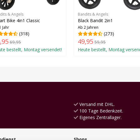
dits & Angels
Bandits & Angels
rt Bike 4in1 Classic
Black Bandit 2in1
1 Jahr
Ab 2 Jahren
(318)
(273)
,95
49,95
69,95
59,95
te bestellt, Montag versendet!
Heute bestellt, Montag versen
Versand mit DHL.
100 Tage Bedenkzeit.
Eigenes Zentrallager.
ndienst
Shops