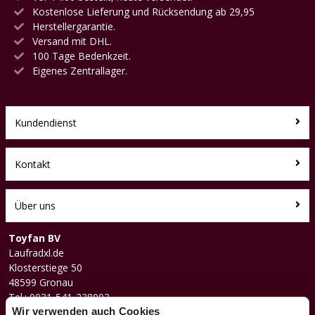
Kostenlose Lieferung und Rücksendung ab 29,95
Herstellergarantie.
Versand mit DHL.
100 Tage Bedenkzeit.
Eigenes Zentrallager.
Kundendienst
Kontakt
Über uns
Toyfan BV
Laufradxl.de
Klosterstiege 50
48599 Gronau
Tel.: 0031-541-228002
Facebook
Wir verwenden auch Cookies