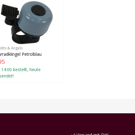
dits & Angels
rradklingel Petrolblau
95
 14:00 bestellt, heute
sendet!
Versand mit DHL.