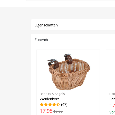
Eigenschaften
Zubehör
Bandits & Angels
Ban
Weidenkorb
Len
(47)
17
17,95
19,95
Vor